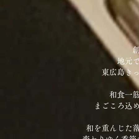
​
地元
東広島き
和食一
まごころ込
和を重んじた