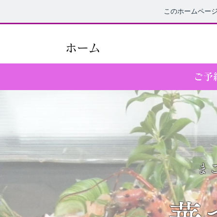
このホームペー
ホーム
​ご
​